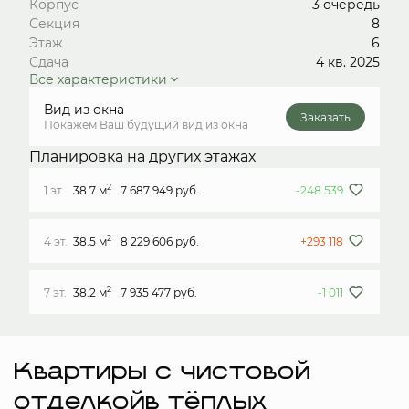
Корпус
3 очередь
Секция
8
Этаж
6
Сдача
4 кв. 2025
Все характеристики
Вид из окна
Заказать
Покажем Ваш будущий вид из окна
Планировка на других этажах
2
1 эт.
38.7 м
7 687 949 руб.
-248 539
2
4 эт.
38.5 м
8 229 606 руб.
+293 118
2
7 эт.
38.2 м
7 935 477 руб.
-1 011
Квартиры с чистовой
отделкойв тёплых