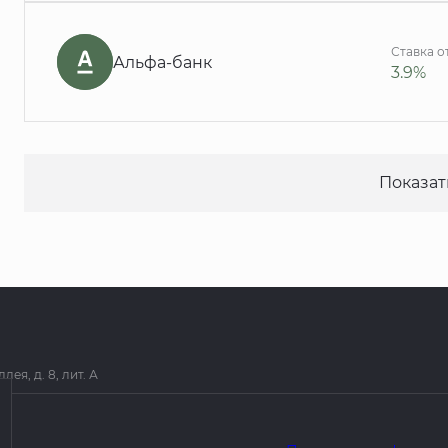
Ставка о
Альфа-банк
3.9%
Показат
я, д. 8, лит. А