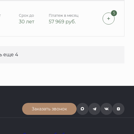
5
т
Срок до
Платеж в месяц
30 лет
57 969
руб.
ь еще 4
Заказать звонок