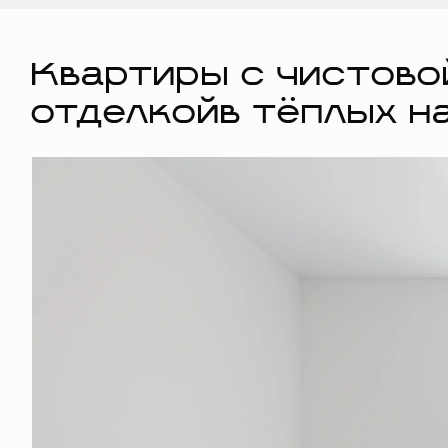
Квартиры с чистово
отделкойв тёплых н