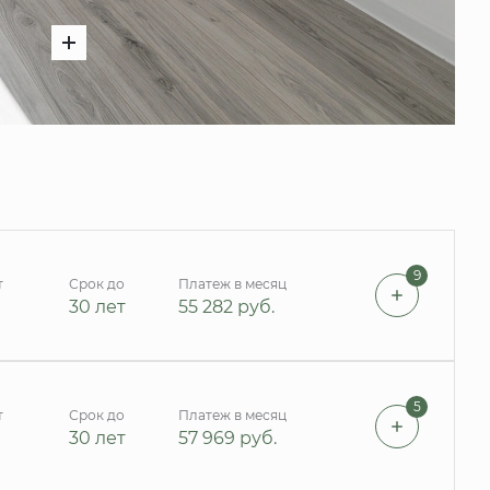
9
т
Срок до
Платеж в месяц
30 лет
55 282
руб.
5
т
Срок до
Платеж в месяц
30 лет
57 969
руб.