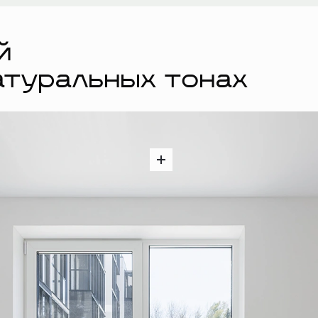
й
атуральных тонах