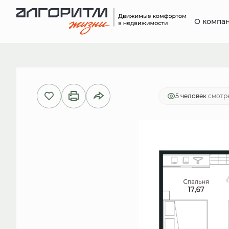
О компа
2
1-комнатная
38.5 м
8 229 60
5 человек
смотре