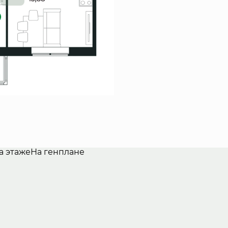
а этаже
На генплане