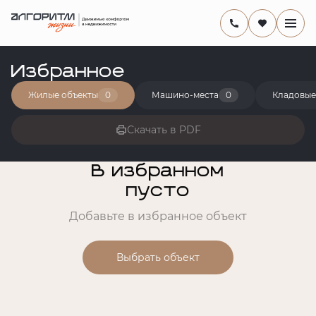
Избранное
Жилые объекты
0
Машино-места
0
Кладовые
Скачать в PDF
В избранном
пусто
Добавьте в избранное объект
Выбрать объект