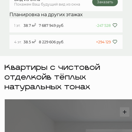
Заказать
Покажем Ваш будущий вид из окна
Планировка на других этажах
2
1 эт.
38.7 м
7 687 949 руб.
-247 528
2
4 эт.
38.5 м
8 229 606 руб.
+294 129
Квартиры с чистовой
отделкойв тёплых
натуральных тонах