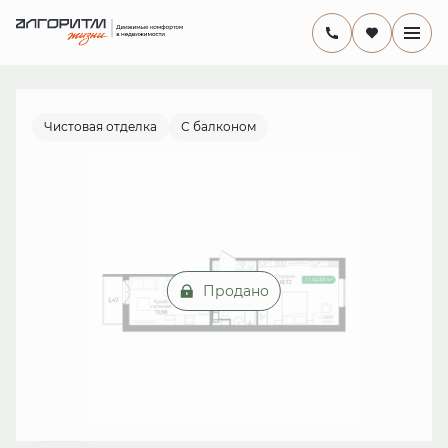
2
1-комнатная
41.2 м
от 13 млн руб.
Ипотека
от 24 813 руб./мес.
Чистовая отделка
С балконом
Продано