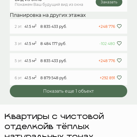
Заказать
Покажем Ваш будущий вид из окна
Планировка на других этажах
2
2 эт.
41.5 м
8 835 433 руб.
+248 776
2
3 эт.
41.5 м
8 484 177 руб.
-102 480
2
5 эт.
41.5 м
8 835 433 руб.
+248 776
2
6 эт.
41.5 м
8 879 548 руб.
+292 891
Показать еще 1 объект
Квартиры с чистовой
отделкойв тёплых