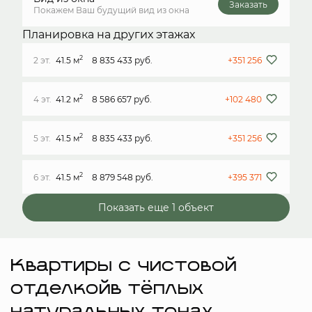
Заказать
Покажем Ваш будущий вид из окна
Планировка на других этажах
2
2 эт.
41.5 м
8 835 433 руб.
+351 256
2
4 эт.
41.2 м
8 586 657 руб.
+102 480
2
5 эт.
41.5 м
8 835 433 руб.
+351 256
2
6 эт.
41.5 м
8 879 548 руб.
+395 371
Показать еще 1 объект
Квартиры с чистовой
отделкойв тёплых