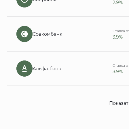
2.9%
Ставка о
Совкомбанк
3.9%
Ставка о
Альфа-банк
3.9%
Показат