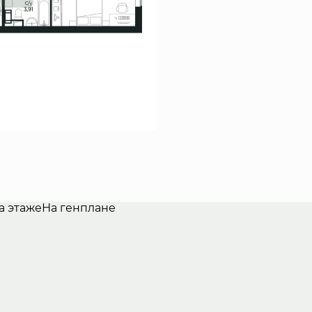
а этаже
На генплане