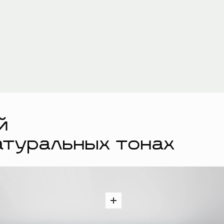
й
атуральных тонах