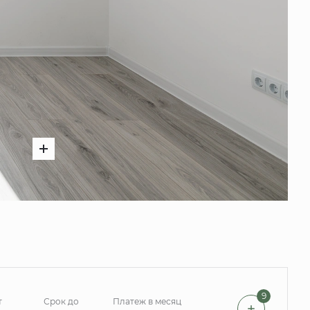
9
т
Срок до
Платеж в месяц