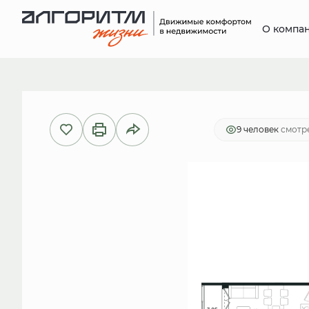
О компа
2
1-комнатная
41.5 м
8 835 433
9 человек
смотре