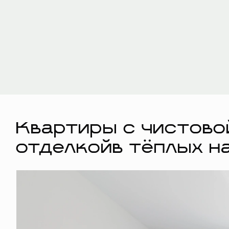
Квартиры с чистово
отделкойв тёплых н