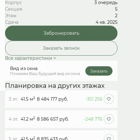
Корпус
3 очередь
Секция
5
Этаж
2
Сдача
4 кв. 2025
Забронировать
Заказать звонок
Все характеристики
Вид из окна
Заказать
Покажем Ваш будущий вид из окна
Планировка на других этажах
2
3 эт.
41.5 м
8 484 177 руб.
-351 256
2
4 эт.
41.2 м
8 586 657 руб.
-248 776
2
5 эт.
41.5 м
8 835 433 руб.