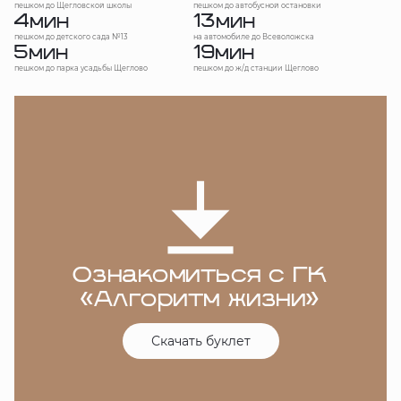
пешком до Щегловской школы
пешком до автобусной остановки
4
13
мин
мин
пешком до детского сада №13
на автомобиле до Всеволожска
5
19
мин
мин
пешком до парка усадьбы Щеглово
пешком до ж/д станции Щеглово
Ознакомиться с ГК
«Алгоритм жизни»
Скачать буклет