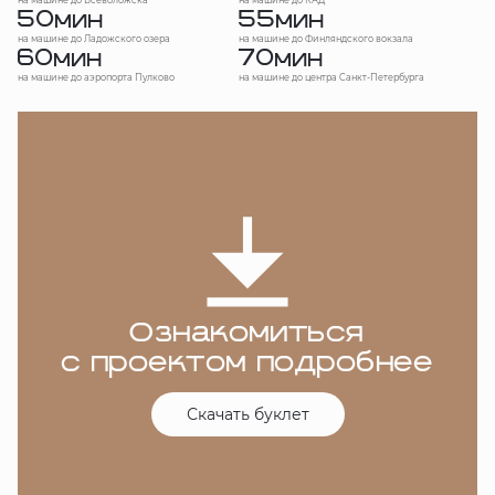
на машине до Всеволожска
на машине до КАД
50
55
мин
мин
на машине до Ладожского озера
на машине до Финляндского вокзала
60
70
мин
мин
на машине до аэропорта Пулково
на машине до центра Санкт-Петербурга
Ознакомиться
с проектом подробнее
Скачать буклет