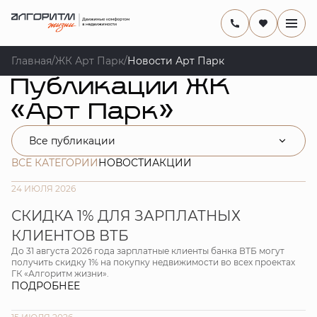
Главная
/
ЖК Арт Парк
/
Новости Арт Парк
Публикации ЖК
«Арт Парк»
Все публикации
ВСЕ КАТЕГОРИИ
НОВОСТИ
АКЦИИ
24 ИЮЛЯ 2026
СКИДКА 1% ДЛЯ ЗАРПЛАТНЫХ
КЛИЕНТОВ ВТБ
До 31 августа 2026 года зарплатные клиенты банка ВТБ могут
получить скидку 1% на покупку недвижимости во всех проектах
ГК «Алгоритм жизни».
ПОДРОБНЕЕ