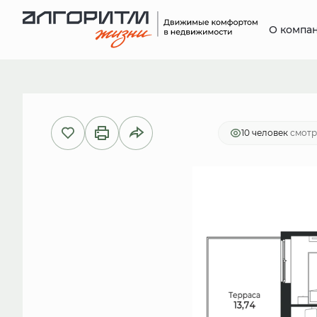
О компа
2
1-комнатная
35.57 м
7 149 5
10 человек
смотр