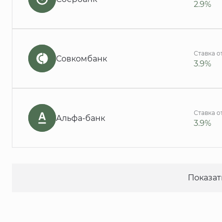
2.9%
Ставка о
Совкомбанк
3.9%
Ставка о
Альфа-банк
3.9%
Показат