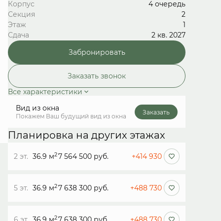
Корпус
4 очередь
Секция
2
Этаж
1
Сдача
2 кв. 2027
Забронировать
Заказать звонок
Все характеристики
Вид из окна
Заказать
Покажем Ваш будущий вид из окна
Планировка на других этажах
2
2 эт.
36.9 м
7 564 500 руб.
+414 930
2
5 эт.
36.9 м
7 638 300 руб.
+488 730
2
6 эт.
36.9 м
7 638 300 руб.
+488 730