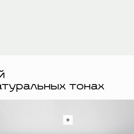
й
атуральных тонах