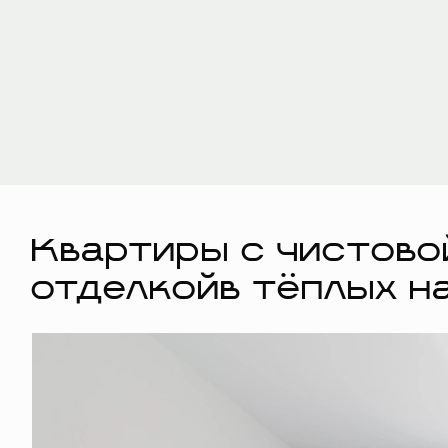
Квартиры с чистово
отделкойв тёплых н