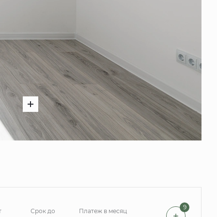
9
т
Срок до
Платеж в месяц