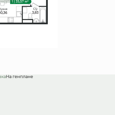
вка
На генплане