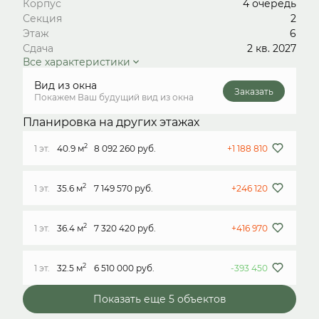
Корпус
4 очередь
Секция
2
Этаж
6
Сдача
2 кв. 2027
Все характеристики
Вид из окна
Заказать
Покажем Ваш будущий вид из окна
Планировка на других этажах
2
1 эт.
40.9 м
8 092 260 руб.
+1 188 810
2
1 эт.
35.6 м
7 149 570 руб.
+246 120
2
1 эт.
36.4 м
7 320 420 руб.
+416 970
2
1 эт.
32.5 м
6 510 000 руб.
-393 450
Показать еще 5 объектов