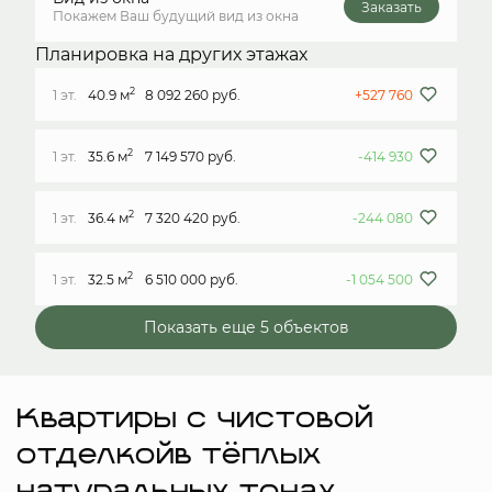
Заказать
Покажем Ваш будущий вид из окна
Планировка на других этажах
2
1 эт.
40.9 м
8 092 260 руб.
+527 760
2
1 эт.
35.6 м
7 149 570 руб.
-414 930
2
1 эт.
36.4 м
7 320 420 руб.
-244 080
2
1 эт.
32.5 м
6 510 000 руб.
-1 054 500
Показать еще 5 объектов
Квартиры с чистовой
отделкойв тёплых