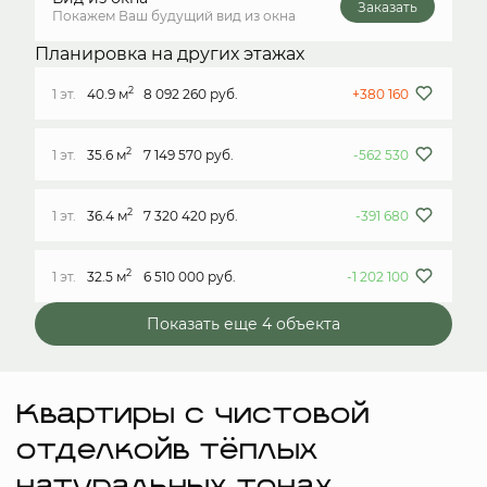
Заказать
Покажем Ваш будущий вид из окна
Планировка на других этажах
2
1 эт.
40.9 м
8 092 260 руб.
+380 160
2
1 эт.
35.6 м
7 149 570 руб.
-562 530
2
1 эт.
36.4 м
7 320 420 руб.
-391 680
2
1 эт.
32.5 м
6 510 000 руб.
-1 202 100
Показать еще 4 объектa
Квартиры с чистовой
отделкойв тёплых