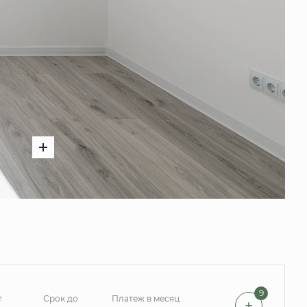
9
т
Срок до
Платеж в месяц