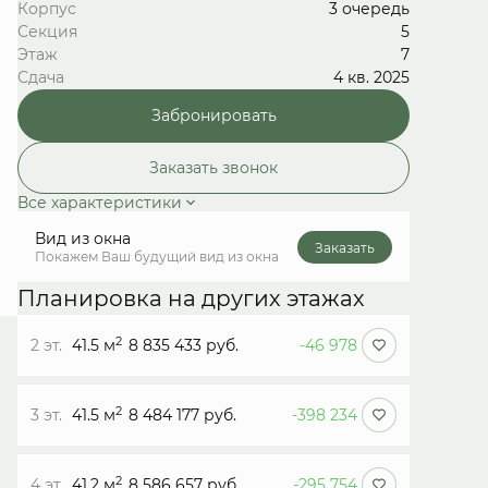
Корпус
3 очередь
Секция
5
Этаж
7
Сдача
4 кв. 2025
Забронировать
Заказать звонок
Все характеристики
Вид из окна
Заказать
Покажем Ваш будущий вид из окна
Планировка на других этажах
2
2 эт.
41.5 м
8 835 433 руб.
-46 978
2
3 эт.
41.5 м
8 484 177 руб.
-398 234
2
4 эт.
41.2 м
8 586 657 руб.
-295 754