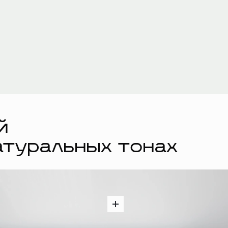
й
атуральных тонах