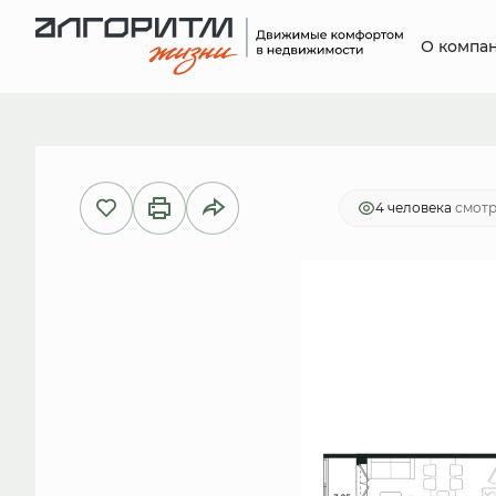
О компа
2
1-комнатная
41.5 м
8 882 411 
4 человекa
смотр