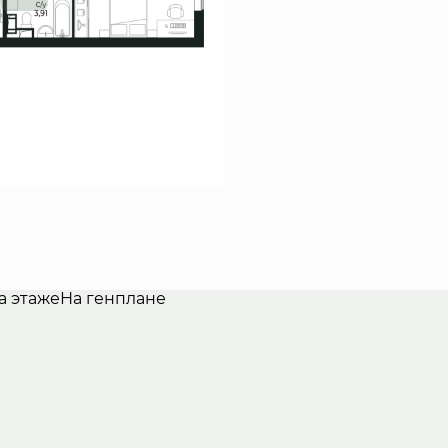
а этаже
На генплане