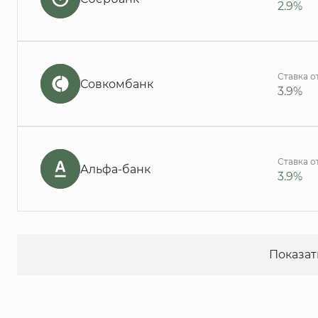
2.9%
Ставка о
Совкомбанк
3.9%
Ставка о
Альфа-банк
3.9%
Показат