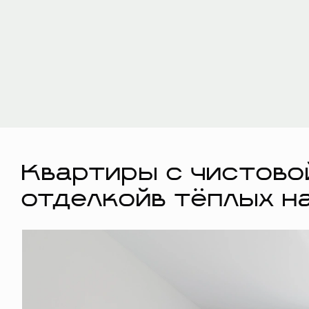
Квартиры с чистово
отделкойв тёплых н