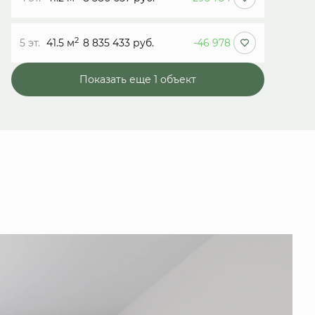
2
5 эт.
41.5 м
8 835 433 руб.
-46 978
Показать еще 1 объект