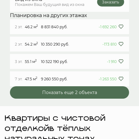
Заказать
Покажем Ваш будущий вид из окна
Планировка на других этажах
2
2 эт.
46.2 м
8 831 840 руб.
-1 692 260
2
2 эт.
54.2 м
10 350 290 руб.
-173 810
2
3 эт.
55.1 м
10 522 190 руб.
-1 910
2
7 эт.
47.5 м
9 260 550 руб.
-1 263 550
Показать еще 2 объектa
Квартиры с чистовой
отделкойв тёплых