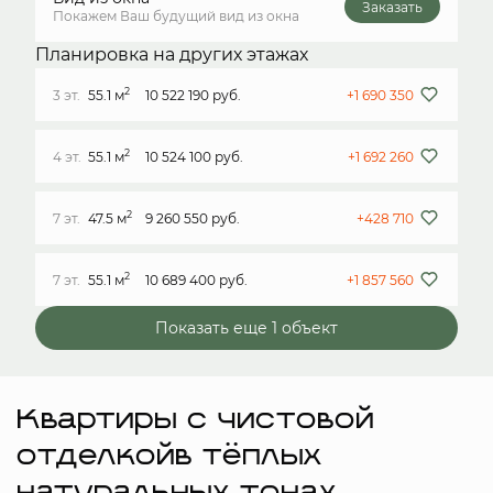
Заказать
Покажем Ваш будущий вид из окна
Планировка на других этажах
2
3 эт.
55.1 м
10 522 190 руб.
+1 690 350
2
4 эт.
55.1 м
10 524 100 руб.
+1 692 260
2
7 эт.
47.5 м
9 260 550 руб.
+428 710
2
7 эт.
55.1 м
10 689 400 руб.
+1 857 560
Показать еще 1 объект
Квартиры с чистовой
отделкойв тёплых