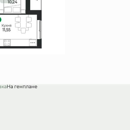
вка
На генплане