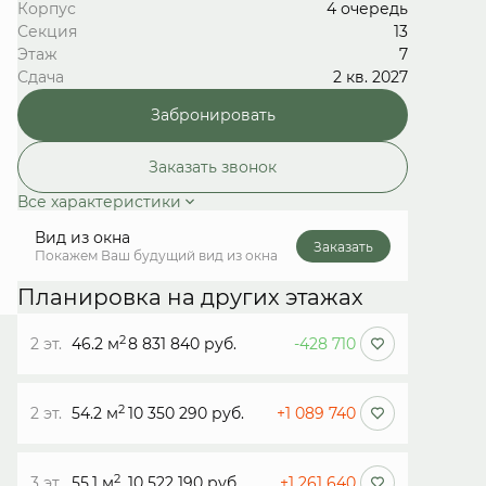
Корпус
4 очередь
Секция
13
Этаж
7
Сдача
2 кв. 2027
Забронировать
Заказать звонок
Все характеристики
Вид из окна
Заказать
Покажем Ваш будущий вид из окна
Планировка на других этажах
2
2 эт.
46.2 м
8 831 840 руб.
-428 710
2
2 эт.
54.2 м
10 350 290 руб.
+1 089 740
2
3 эт.
55.1 м
10 522 190 руб.
+1 261 640