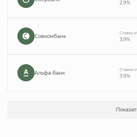
2.9%
Ставка о
Совкомбанк
3.9%
Ставка о
Альфа-банк
3.9%
Показат