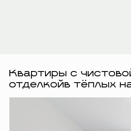
Квартиры с чистово
отделкойв тёплых н