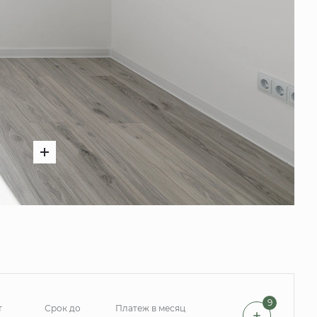
9
т
Срок до
Платеж в месяц