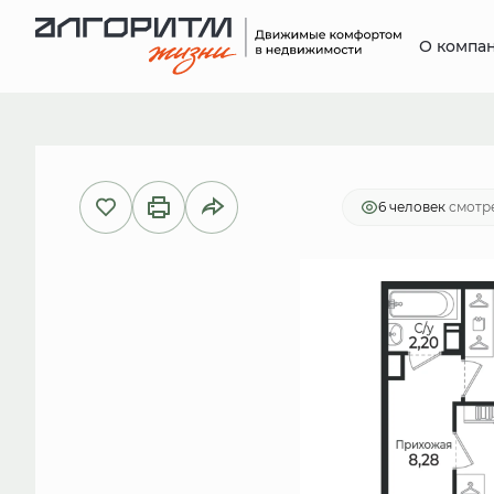
О компа
2
2-комнатная
47.49 м
9 260 
6 человек
смотре