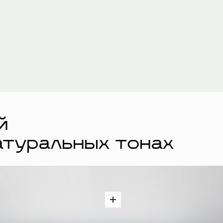
й
атуральных тонах