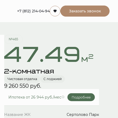
+7 (812) 214-04-94
Заказать звонок
Забронировать
№465
47.49
2
м
2-комнатная
Чистовая отделка
С лоджией
9 260 550 руб.
Ипотека
от 26 944 руб./мес
Подробнее
Название ЖК
Сертолово Парк