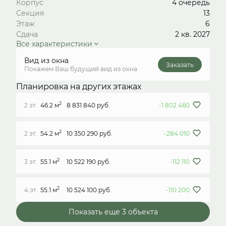
Корпус
4 очередь
Секция
13
Этаж
6
Сдача
2 кв. 2027
Все характеристики
Вид из окна
Заказать
Покажем Ваш будущий вид из окна
Планировка на других этажах
2
2 эт.
46.2 м
8 831 840 руб.
-1 802 460
2
2 эт.
54.2 м
10 350 290 руб.
-284 010
2
3 эт.
55.1 м
10 522 190 руб.
-112 110
2
4 эт.
55.1 м
10 524 100 руб.
-110 200
Показать еще 3 объектa