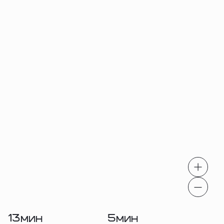
13
5
мин
мин