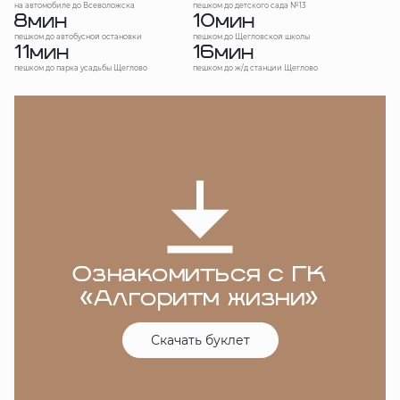
на автомобиле до Всеволожска
пешком до детского сада №13
8
10
мин
мин
пешком до автобусной остановки
пешком до Щегловской школы
11
16
мин
мин
пешком до парка усадьбы Щеглово
пешком до ж/д станции Щеглово
Ознакомиться с ГК
«Алгоритм жизни»
Скачать буклет