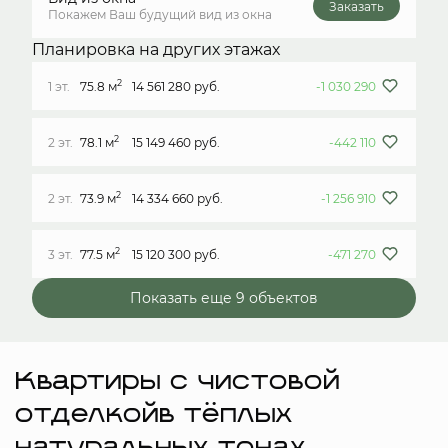
Заказать
Покажем Ваш будущий вид из окна
Планировка на других этажах
2
1 эт.
75.8 м
14 561 280 руб.
-1 030 290
2
2 эт.
78.1 м
15 149 460 руб.
-442 110
2
2 эт.
73.9 м
14 334 660 руб.
-1 256 910
2
3 эт.
77.5 м
15 120 300 руб.
-471 270
Показать еще 9 объектов
Квартиры с чистовой
отделкойв тёплых