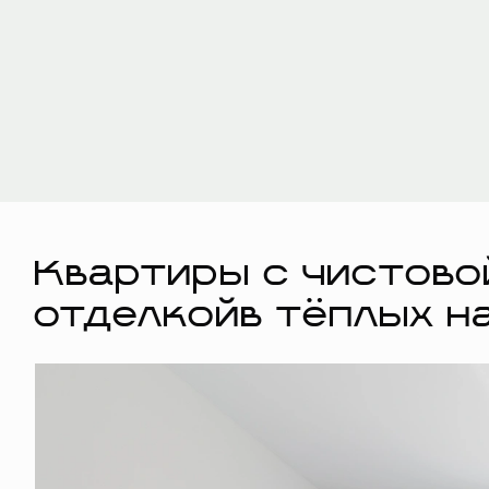
Квартиры с чистово
отделкойв тёплых н