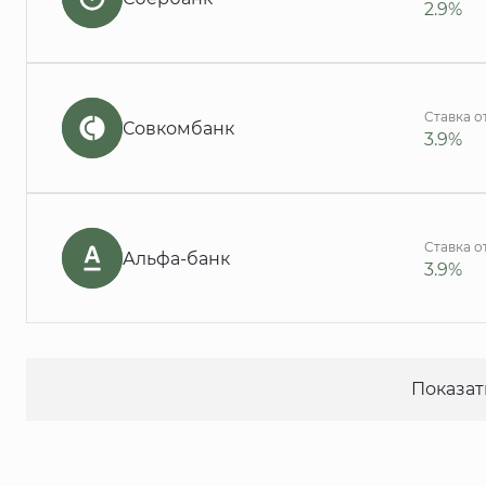
2.9%
Ставка о
Совкомбанк
3.9%
Ставка о
Альфа-банк
3.9%
Показат