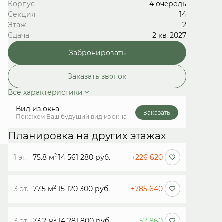
Корпус
4 очередь
Секция
14
Этаж
2
Сдача
2 кв. 2027
Забронировать
Заказать звонок
Все характеристики
Вид из окна
Заказать
Покажем Ваш будущий вид из окна
Планировка на других этажах
2
1 эт.
75.8 м
14 561 280 руб.
+226 620
2
3 эт.
77.5 м
15 120 300 руб.
+785 640
2
3 эт.
73.2 м
14 281 800 руб.
-52 860