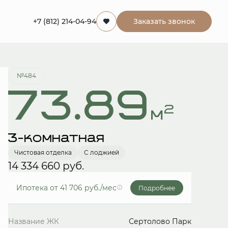
+7 (812) 214-04-94
Заказать звонок
Забронировать
№484
73.89
2
м
3-комнатная
Чистовая отделка
С лоджией
14 334 660 руб.
Ипотека
от 41 706 руб./мес
Подробнее
Название ЖК
Сертолово Парк