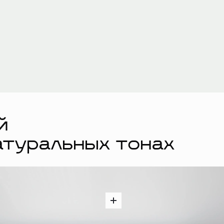
й
атуральных тонах