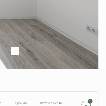
9
т
Срок до
Платеж в месяц