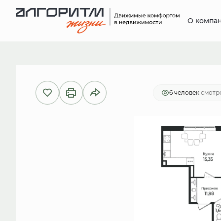
О компа
2
3-комнатная
73.89 м
14 334
6 человек
смотре