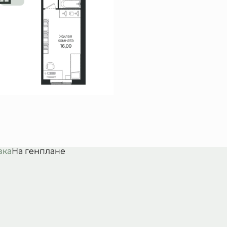
вка
На генплане