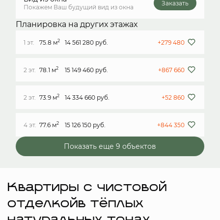
Заказать
Покажем Ваш будущий вид из окна
Планировка на других этажах
2
1 эт.
75.8 м
14 561 280 руб.
+279 480
2
2 эт.
78.1 м
15 149 460 руб.
+867 660
2
2 эт.
73.9 м
14 334 660 руб.
+52 860
2
4 эт.
77.6 м
15 126 150 руб.
+844 350
Показать еще 9 объектов
Квартиры с чистовой
отделкойв тёплых