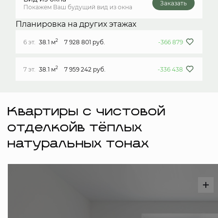
Заказать
Покажем Ваш будущий вид из окна
Планировка на других этажах
2
6 эт.
38.1 м
7 928 801 руб.
-366 879
2
7 эт.
38.1 м
7 959 242 руб.
-336 438
Квартиры с чистовой
отделкойв тёплых
натуральных тонах