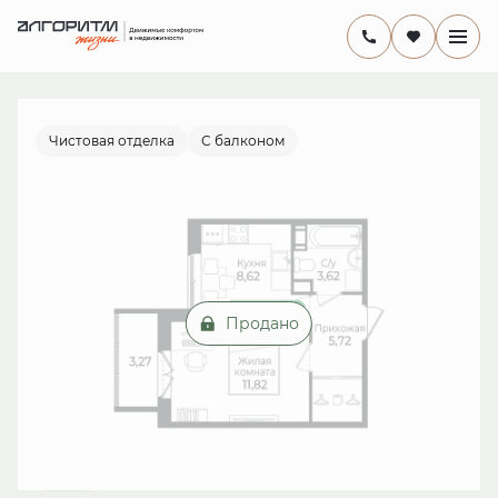
2
1-комнатная
30.76 м
от 13 млн руб.
Ипотека
от 18 884 руб./мес.
Чистовая отделка
С балконом
Продано