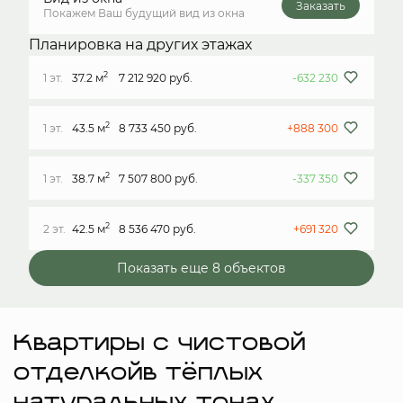
Заказать
Покажем Ваш будущий вид из окна
Планировка на других этажах
2
1 эт.
37.2 м
7 212 920 руб.
-632 230
2
1 эт.
43.5 м
8 733 450 руб.
+888 300
2
1 эт.
38.7 м
7 507 800 руб.
-337 350
2
2 эт.
42.5 м
8 536 470 руб.
+691 320
Показать еще 8 объектов
Квартиры с чистовой
отделкойв тёплых