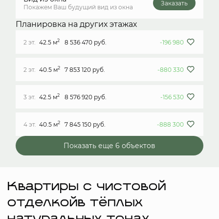
Заказать
Покажем Ваш будущий вид из окна
Планировка на других этажах
2
2 эт.
42.5 м
8 536 470 руб.
-196 980
2
2 эт.
40.5 м
7 853 120 руб.
-880 330
2
3 эт.
42.5 м
8 576 920 руб.
-156 530
2
4 эт.
40.5 м
7 845 150 руб.
-888 300
Показать еще 6 объектов
Квартиры с чистовой
отделкойв тёплых