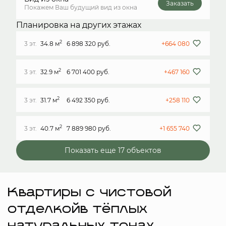
Заказать
Покажем Ваш будущий вид из окна
Планировка на других этажах
2
3 эт.
34.8 м
6 898 320 руб.
+664 080
2
3 эт.
32.9 м
6 701 400 руб.
+467 160
2
3 эт.
31.7 м
6 492 350 руб.
+258 110
2
3 эт.
40.7 м
7 889 980 руб.
+1 655 740
Показать еще 17 объектов
Квартиры с чистовой
отделкойв тёплых