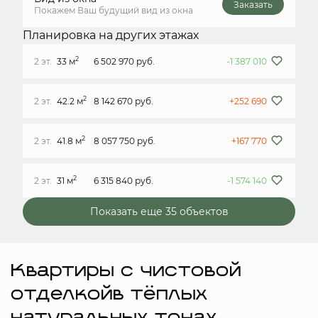
Заказать
Покажем Ваш будущий вид из окна
Планировка на других этажах
2
2 эт.
33 м
6 502 970 руб.
-1 387 010
2
2 эт.
42.2 м
8 142 670 руб.
+252 690
2
2 эт.
41.8 м
8 057 750 руб.
+167 770
2
2 эт.
31 м
6 315 840 руб.
-1 574 140
Показать еще 35 объектов
Квартиры с чистовой
отделкойв тёплых