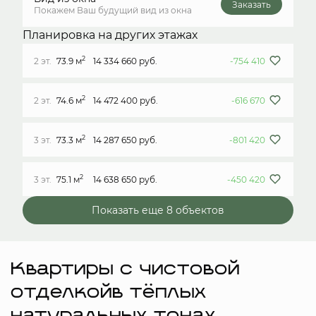
Заказать
Покажем Ваш будущий вид из окна
Планировка на других этажах
2
2 эт.
73.9 м
14 334 660 руб.
-754 410
2
2 эт.
74.6 м
14 472 400 руб.
-616 670
2
3 эт.
73.3 м
14 287 650 руб.
-801 420
2
3 эт.
75.1 м
14 638 650 руб.
-450 420
Показать еще 8 объектов
Квартиры с чистовой
отделкойв тёплых