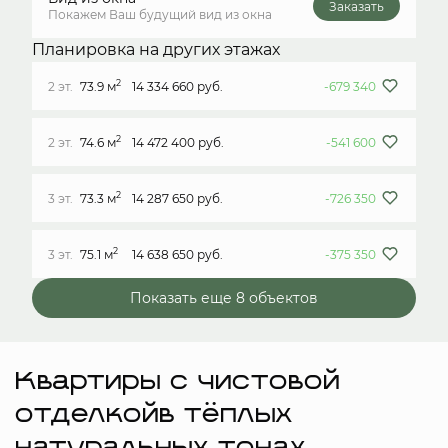
Заказать
Покажем Ваш будущий вид из окна
Планировка на других этажах
2
2 эт.
73.9 м
14 334 660 руб.
-679 340
2
2 эт.
74.6 м
14 472 400 руб.
-541 600
2
3 эт.
73.3 м
14 287 650 руб.
-726 350
2
3 эт.
75.1 м
14 638 650 руб.
-375 350
Показать еще 8 объектов
Квартиры с чистовой
отделкойв тёплых