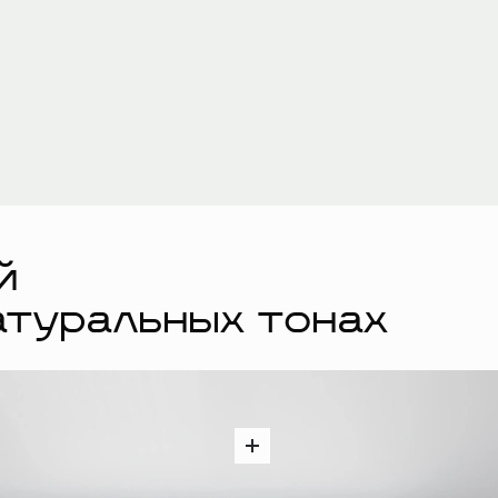
й
атуральных тонах