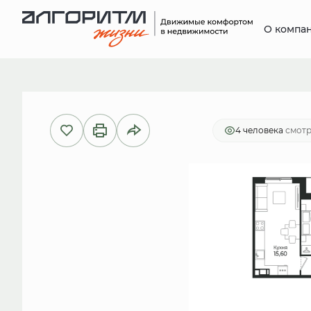
О компа
2
3-комнатная
75.07 м
15 014
4 человекa
смотр