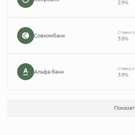
2.9%
Ставка о
Совкомбанк
3.9%
Ставка о
Альфа-банк
3.9%
Показат