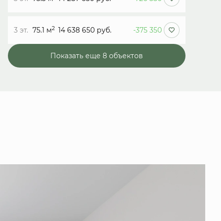
2
3 эт.
75.1 м
14 638 650 руб.
-375 350
Показать еще 8 объектов