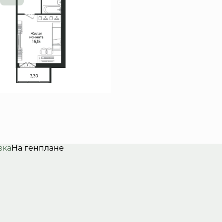
вка
На генплане