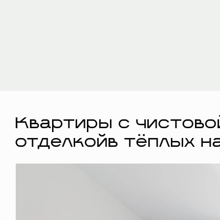
Квартиры с чистово
отделкойв тёплых н