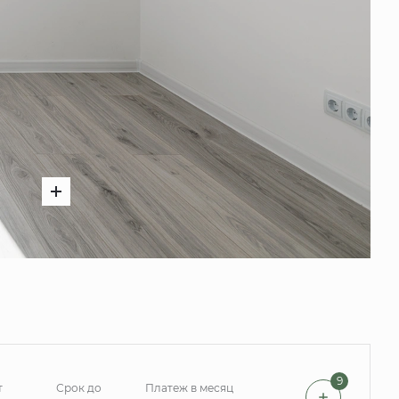
9
т
Срок до
Платеж в месяц