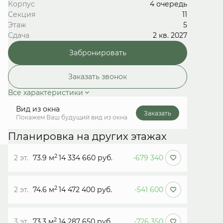
Корпус
4 очередь
Секция
11
Этаж
5
Сдача
2 кв. 2027
Забронировать
Заказать звонок
Все характеристики
Вид из окна
Заказать
Покажем Ваш будущий вид из окна
Планировка на других этажах
2
2 эт.
73.9 м
14 334 660 руб.
-679 340
2
2 эт.
74.6 м
14 472 400 руб.
-541 600
2
3 эт.
73.3 м
14 287 650 руб.
-726 350