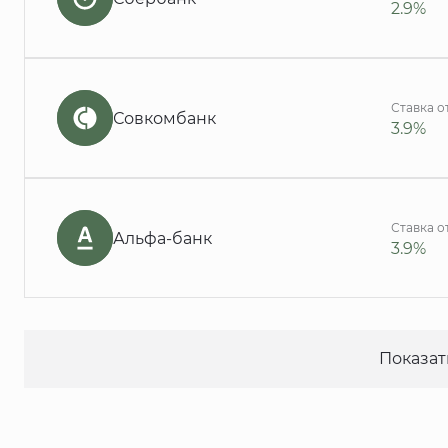
2.9%
Ставка о
Совкомбанк
3.9%
Ставка о
Альфа-банк
3.9%
Показат