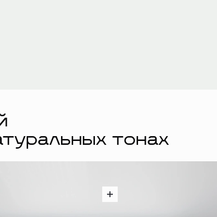
й
атуральных тонах