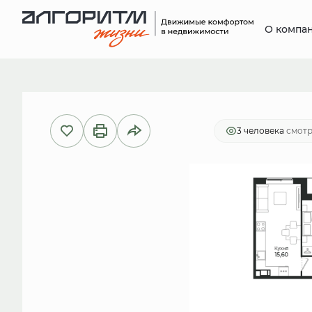
О компа
2
3-комнатная
75.07 м
15 089
3 человекa
смотр