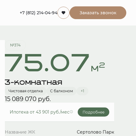
+7 (812) 214-04-94
Заказать звонок
Забронировать
№374
75.07
2
м
3-комнатная
Чистовая отделка
С балконом
+1
15 089 070 руб.
Ипотека
от 43 901 руб./мес
Подробнее
Название ЖК
Сертолово Парк