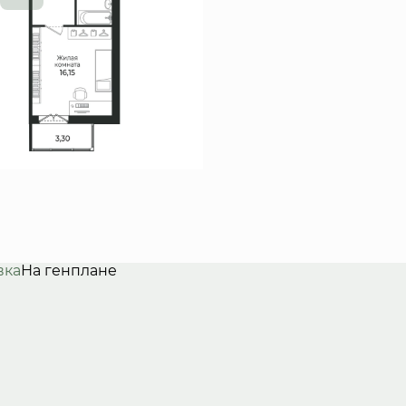
вка
На генплане