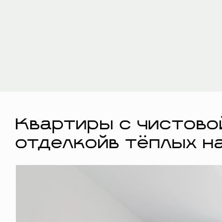
Квартиры с чистово
отделкойв тёплых н