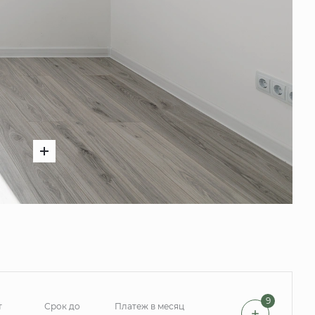
9
т
Срок до
Платеж в месяц