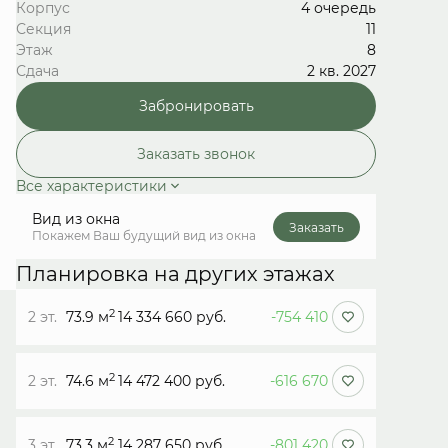
Корпус
4 очередь
Секция
11
Этаж
8
Сдача
2 кв. 2027
Забронировать
Заказать звонок
Все характеристики
Вид из окна
Заказать
Покажем Ваш будущий вид из окна
Планировка на других этажах
2
2 эт.
73.9 м
14 334 660 руб.
-754 410
2
2 эт.
74.6 м
14 472 400 руб.
-616 670
2
3 эт.
73.3 м
14 287 650 руб.
-801 420