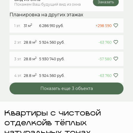
Заказать
Покажем Ваш будущий вид из окна
Планировка на других этажах
2
1 эт.
31 м
6 286 910 руб.
+298 590
2
2 эт.
28.8 м
5 924 560 руб.
-63 760
2
3 эт.
28.8 м
5 930 740 руб.
-57 580
2
4 эт.
28.8 м
5 924 560 руб.
-63 760
Показать еще 3 объектa
Квартиры с чистовой
отделкойв тёплых