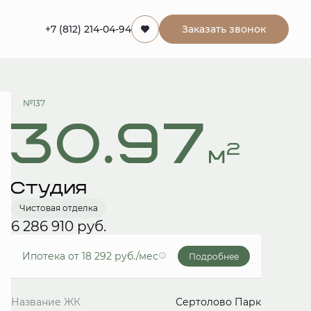
+7 (812) 214-04-94
Заказать звонок
Забронировать
№137
30.97
2
м
Студия
Чистовая отделка
6 286 910 руб.
Ипотека
от 18 292 руб./мес
Подробнее
Название ЖК
Сертолово Парк