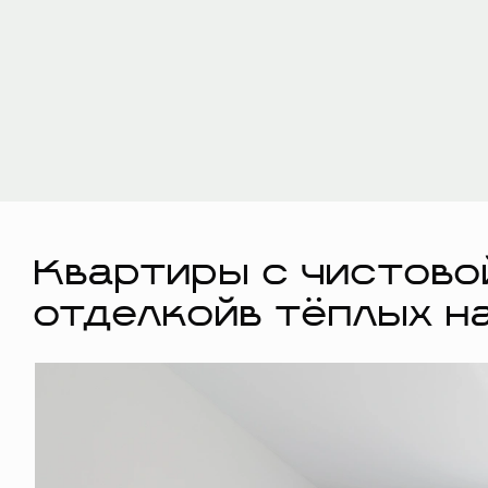
Квартиры с чистово
отделкойв тёплых н