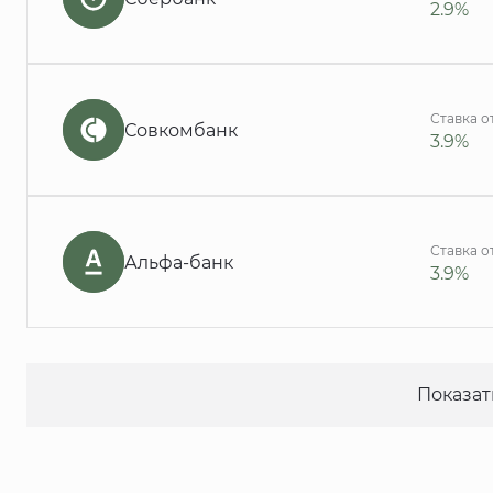
2.9%
Ставка о
Совкомбанк
3.9%
Ставка о
Альфа-банк
3.9%
Показат