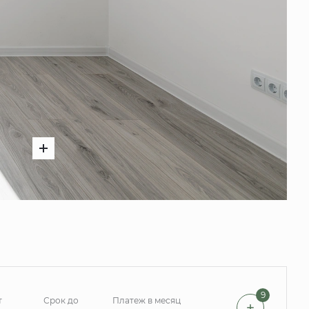
9
т
Срок до
Платеж в месяц