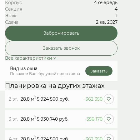
Корпус
4 очередь
Секция
4
Этаж
1
Сдача
2 кв. 2027
Забронировать
Заказать звонок
Все характеристики
Вид из окна
Заказать
Покажем Ваш будущий вид из окна
Планировка на других этажах
2
2 эт.
28.8 м
5 924 560 руб.
-362 350
2
3 эт.
28.8 м
5 930 740 руб.
-356 170
2
4 эт.
28.8 м
5 924 560 руб.
-362 350