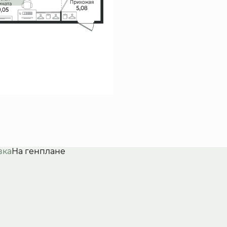
вка
На генплане