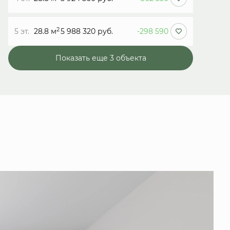
2
5 эт.
28.8 м
5 988 320 руб.
-298 590
Показать еще 3 объектa