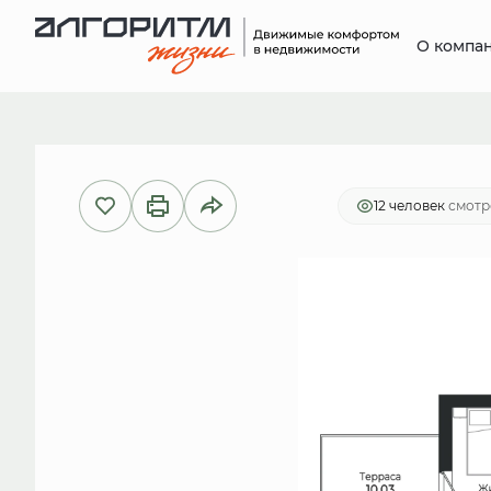
О компа
2
Студия
30.97 м
6 286 910 руб
12 человек
смотр