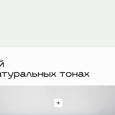
й
атуральных тонах