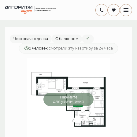
2
2-комнатная
66.6 м
15 074 977 руб.
Ипотека
от 43 860 руб./мес.
Чистовая отделка
С балконом
+1
9 человек
смотрели эту квартиру за 24 часа
Нажмите
для увеличения