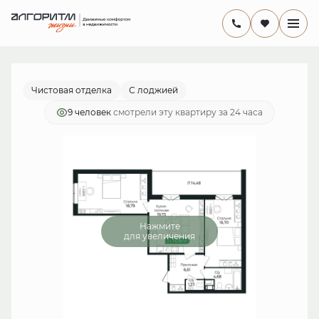
2
2-комнатная
66.9 м
14 547 806 руб.
Ипотека
от 42 327 руб./мес.
Чистовая отделка
С лоджией
9 человек
смотрели эту квартиру за 24 часа
Нажмите
для увеличения