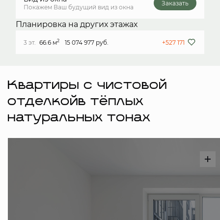
Заказать
Покажем Ваш будущий вид из окна
Планировка на других этажах
2
3 эт.
66.6 м
15 074 977 руб.
+527 171
Квартиры с чистовой
отделкойв тёплых
натуральных тонах