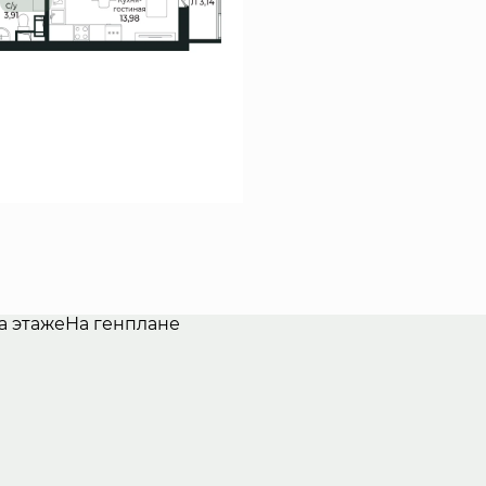
а этаже
На генплане