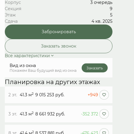
Корпус
3 очередь
Секция
9
Этаж
5
Сдача
4 кв. 2025
Забронировать
Заказать звонок
Все характеристики
Вид из окна
Заказать
Покажем Ваш будущий вид из окна
Планировка на других этажах
2
2 эт.
41.3 м
9 015 253 руб.
+949
2
3 эт.
41.3 м
8 661 932 руб.
-352 372
2
8 эт.
41.4 м
8 537 881 руб.
-476 423