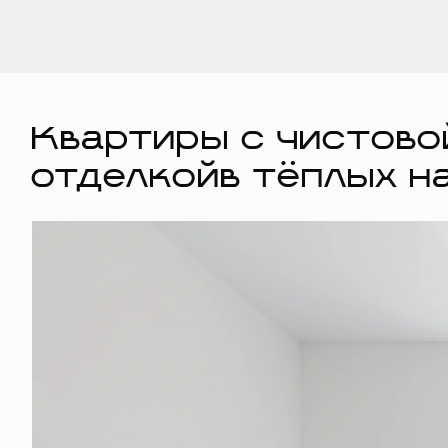
Квартиры с чистово
отделкойв тёплых н