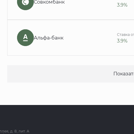
Совкомбанк
3.9%
Ставка о
Альфа-банк
3.9%
Показат
я, д. 8, лит. А