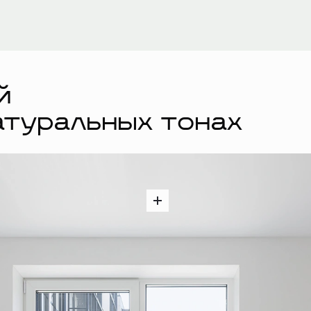
й
атуральных тонах