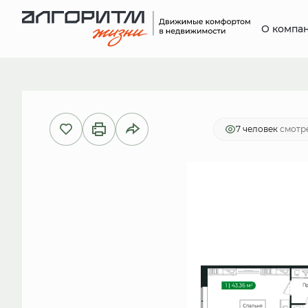
О компа
2
1-комнатная
41.6 м
9 014 304
7 человек
смотре