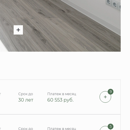
9
т
Срок до
Платеж в месяц
30 лет
60 553
руб.
5
т
Срок до
Платеж в месяц