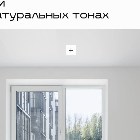
й
атуральных тонах