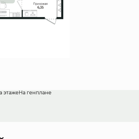
а этаже
На генплане