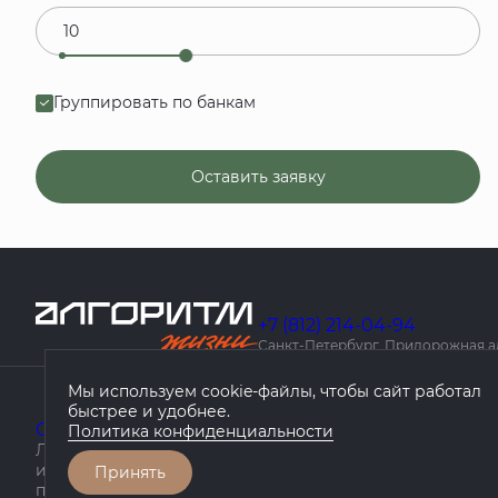
Группировать по банкам
Оставить заявку
+7 (812) 214-04-94
Санкт-Петербург, Придорожная алле
Мы используем cookie-файлы, чтобы сайт работал
быстрее и удобнее.
О компании
Проекты
География проектов
Как куп
Политика конфиденциальности
Любая информация, представленная на данном сайте, 
информационный характер, не является публичной оф
Принять
положениями статьи 437 ГК РФ.