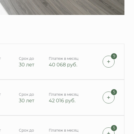
9
т
Срок до
Платеж в месяц
30 лет
40 068
руб.
5
т
Срок до
Платеж в месяц
30 лет
42 016
руб.
5
т
Срок до
Платеж в месяц