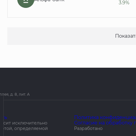
3.9%
Показат
я, д. 8, лит. А
ить
Политика конфиденциа
Согласие на обработку
носит исключительно
ертой, определяемой
Разработано