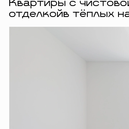
Квартиры с чистово
отделкойв тёплых н