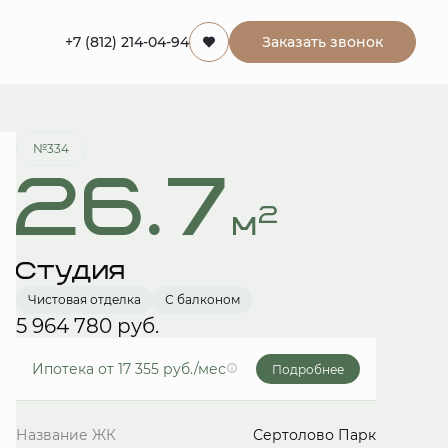
+7 (812) 214-04-94
Заказать звонок
Забронировать
№334
26.7
2
м
Студия
Чистовая отделка
С балконом
5 964 780 руб.
Ипотека
от 17 355 руб./мес
Подробнее
Название ЖК
Сертолово Парк