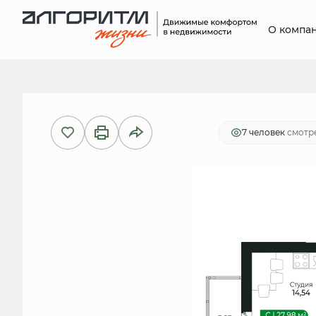
О компа
2
Студия
26.7 м
5 964 780 руб.
И
7 человек
смотре