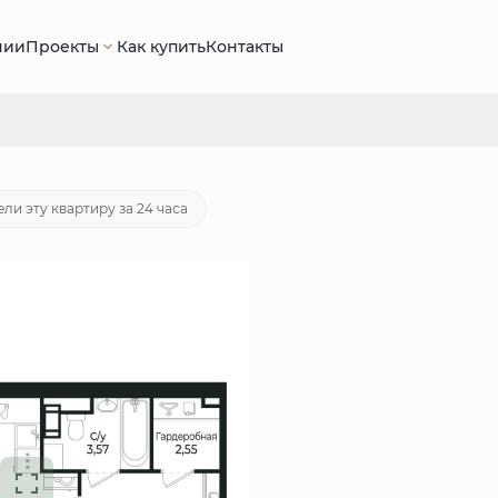
нии
Проекты
Как купить
Контакты
потека
от 17 355 руб./мес.
ли эту квартиру за 24 часа