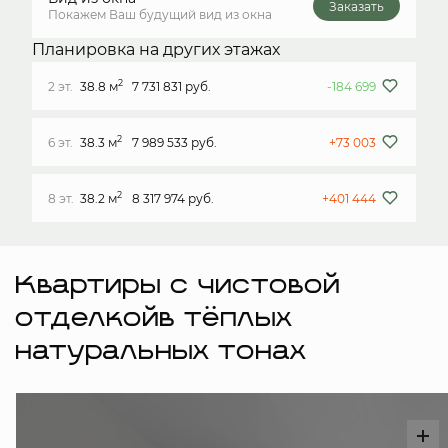
Заказать
Покажем Ваш будущий вид из окна
Планировка на других этажах
2
2 эт.
38.8 м
7 731 831 руб.
-184 699
2
6 эт.
38.3 м
7 989 533 руб.
+73 003
2
8 эт.
38.2 м
8 317 974 руб.
+401 444
Квартиры с чистовой
отделкойв тёплых
натуральных тонах