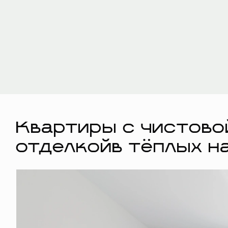
Квартиры с чистово
отделкойв тёплых н