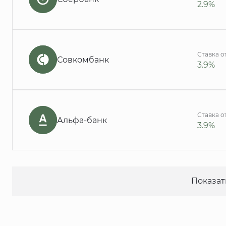
2.9%
Ставка о
Совкомбанк
3.9%
Ставка о
Альфа-банк
3.9%
Показат