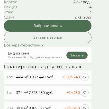
Корпус
4 очередь
Секция
4
Этаж
3
Сдача
2 кв. 2027
Забронировать
Заказать звонок
Все характеристики
Вид из окна
Заказать
Покажем Ваш будущий вид из окна
Планировка на других этажах
2
1 эт.
44.4 м
8 932 440 руб.
+1 503 240
2
1 эт.
37.4 м
7 523 430 руб.
+94 230
2
2 эт.
39.8 м
8 165 150 руб.
+735 950