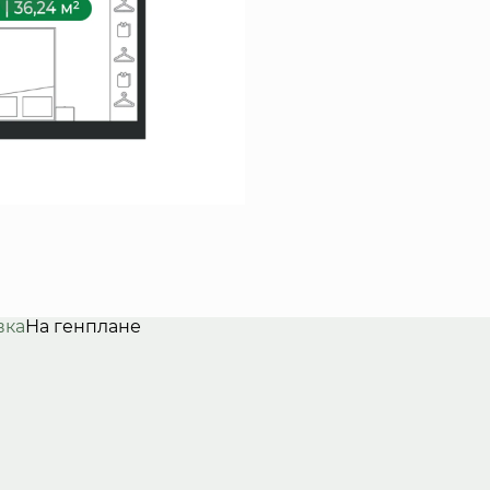
вка
На генплане