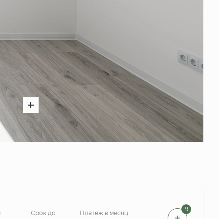
9
т
Срок до
Платеж в месяц