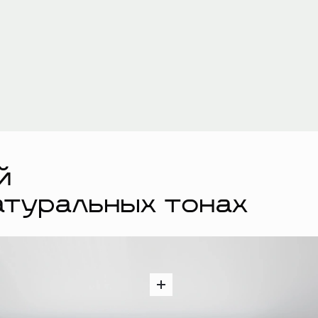
й
атуральных тонах