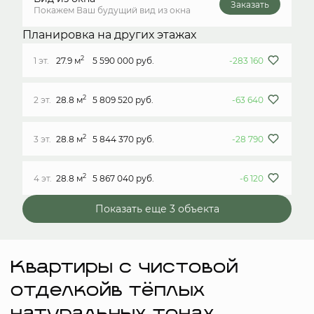
Заказать
Покажем Ваш будущий вид из окна
Планировка на других этажах
2
1 эт.
27.9 м
5 590 000 руб.
-283 160
2
2 эт.
28.8 м
5 809 520 руб.
-63 640
2
3 эт.
28.8 м
5 844 370 руб.
-28 790
2
4 эт.
28.8 м
5 867 040 руб.
-6 120
Показать еще 3 объектa
Квартиры с чистовой
отделкойв тёплых