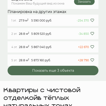
Заказать
Покажем Ваш будущий вид из окна
Планировка на других этажах
2
1 эт.
27.9 м
5 590 000 руб.
-254 370
2
2 эт.
28.8 м
5 809 520 руб.
-34 850
2
4 эт.
28.8 м
5 867 040 руб.
+22 670
2
5 эт.
28.8 м
5 873 160 руб.
+28 790
Показать еще 3 объектa
Квартиры с чистовой
отделкойв тёплых