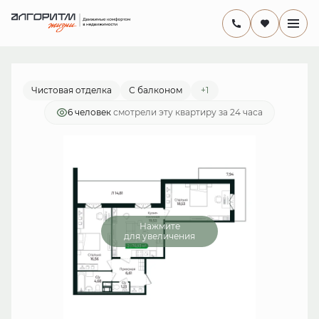
2
2-комнатная
66.4 м
15 072 999 руб.
Ипотека
от 43 855 руб./мес.
Чистовая отделка
С балконом
+1
6 человек
смотрели эту квартиру за 24 часа
Нажмите
для увеличения