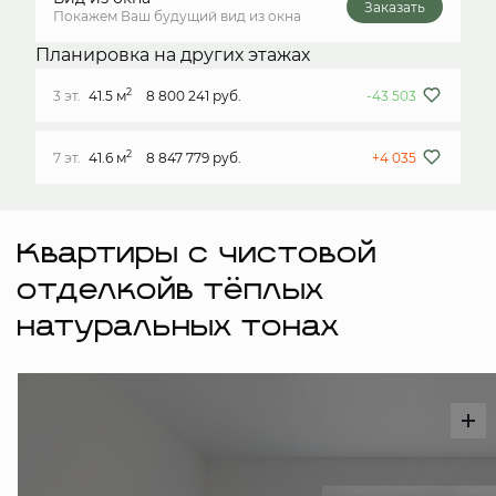
Заказать
Покажем Ваш будущий вид из окна
Планировка на других этажах
2
3 эт.
41.5 м
8 800 241 руб.
-43 503
2
7 эт.
41.6 м
8 847 779 руб.
+4 035
Квартиры с чистовой
отделкойв тёплых
натуральных тонах