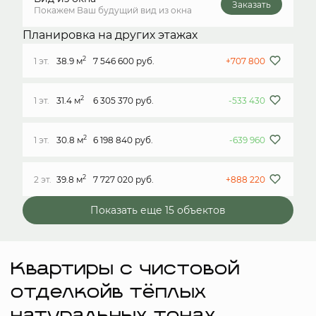
Заказать
Покажем Ваш будущий вид из окна
Планировка на других этажах
2
1 эт.
38.9 м
7 546 600 руб.
+707 800
2
1 эт.
31.4 м
6 305 370 руб.
-533 430
2
1 эт.
30.8 м
6 198 840 руб.
-639 960
2
2 эт.
39.8 м
7 727 020 руб.
+888 220
Показать еще 15 объектов
Квартиры с чистовой
отделкойв тёплых