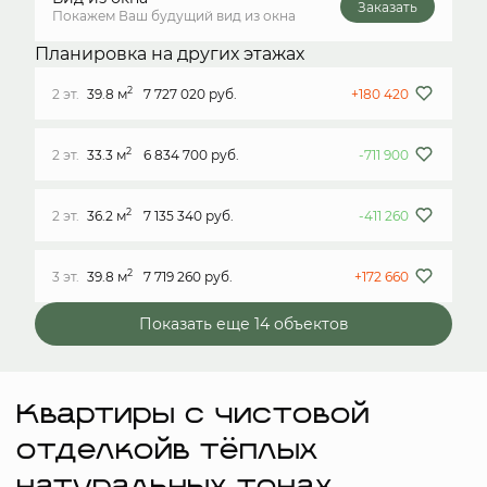
Заказать
Покажем Ваш будущий вид из окна
Планировка на других этажах
2
2 эт.
39.8 м
7 727 020 руб.
+180 420
2
2 эт.
33.3 м
6 834 700 руб.
-711 900
2
2 эт.
36.2 м
7 135 340 руб.
-411 260
2
3 эт.
39.8 м
7 719 260 руб.
+172 660
Показать еще 14 объектов
Квартиры с чистовой
отделкойв тёплых