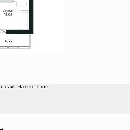
а этаже
На генплане