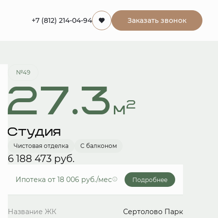
+7 (812) 214-04-94
Заказать звонок
Забронировать
№49
27.3
2
м
Студия
Чистовая отделка
С балконом
6 188 473 руб.
Ипотека
от 18 006 руб./мес
Подробнее
Название ЖК
Сертолово Парк