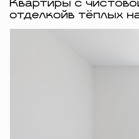
Квартиры с чистово
отделкойв тёплых н