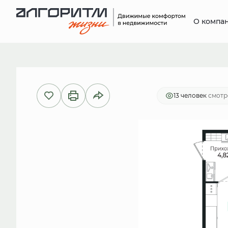
О компа
2
Студия
27.3 м
6 188 473 руб.
Ип
13 человек
смотр