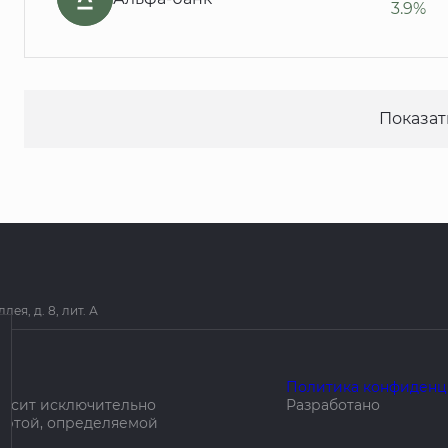
3.9%
Показат
я, д. 8, лит. А
Политика конфиденц
носит исключительно
Разработано
ертой, определяемой