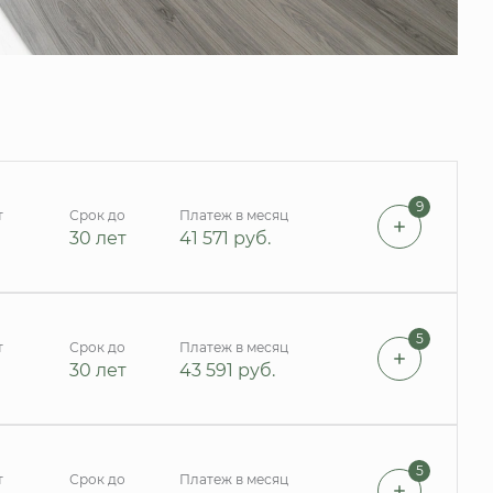
9
т
Срок до
Платеж в месяц
30 лет
41 571
руб.
5
т
Срок до
Платеж в месяц
30 лет
43 591
руб.
5
т
Срок до
Платеж в месяц