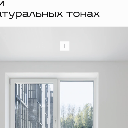
й
атуральных тонах