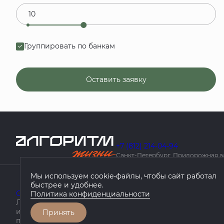
Группировать по банкам
Оставить заявку
+7 (812) 214-04-94
Санкт-Петербург, Придорожная алле
Мы используем cookie-файлы, чтобы сайт работал
быстрее и удобнее.
О компании
Проекты
География проектов
Как купить
Политика конфиденциальности
Любая информация, представленная на данном сайте, 
информационный характер, не является публичной оф
Принять
положениями статьи 437 ГК РФ.