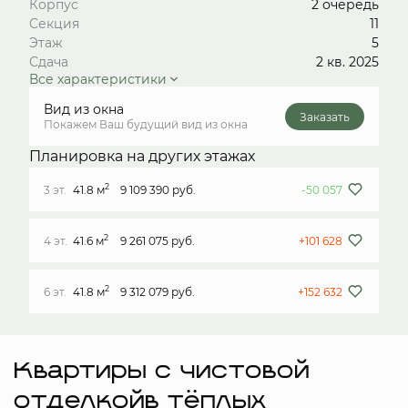
Корпус
2 очередь
Секция
11
Этаж
5
Сдача
2 кв. 2025
Все характеристики
Вид из окна
Заказать
Покажем Ваш будущий вид из окна
Планировка на других этажах
2
3 эт.
41.8 м
9 109 390 руб.
-50 057
2
4 эт.
41.6 м
9 261 075 руб.
+101 628
2
6 эт.
41.8 м
9 312 079 руб.
+152 632
Квартиры с чистовой
отделкойв тёплых